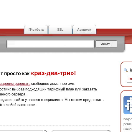
IT-работа
SSL
Аукцион
W
«раз-два-три»!
т просто как
зарегистрировать
свободное доменное имя.
остинг, выбрав подходящий тарифный план или заказать
енного сервера.
оздание сайта у нашего специалиста. Мы можем предложить
йта любой сложности.
пода
регис
шанс