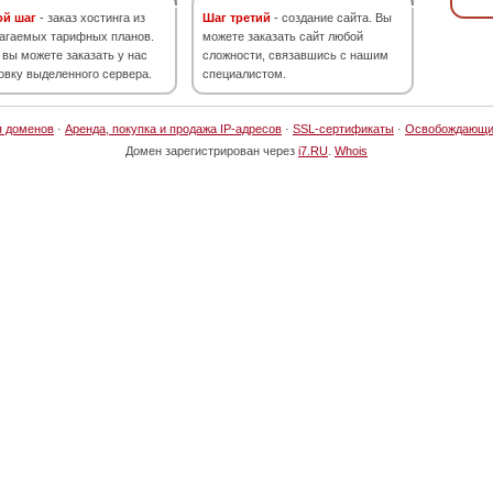
ой шаг
- заказ хостинга из
Шаг третий
- создание сайта. Вы
агаемых тарифных планов.
можете заказать сайт любой
 вы можете заказать у нас
сложности, связавшись с нашим
овку выделенного сервера.
специалистом.
я доменов
·
Аренда, покупка и продажа IP-адресов
·
SSL-сертификаты
·
Освобождающи
Домен зарегистрирован через
i7.RU
.
Whois