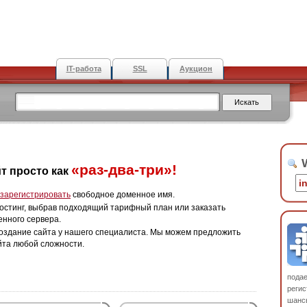
IT-работа
SSL
Аукцион
W
«раз-два-три»!
т просто как
зарегистрировать
свободное доменное имя.
остинг, выбрав подходящий тарифный план или заказать
енного сервера.
оздание сайта у нашего специалиста. Мы можем предложить
йта любой сложности.
пода
регис
шанс