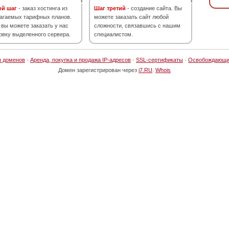
ой шаг
- заказ хостинга из
Шаг третий
- создание сайта. Вы
агаемых тарифных планов.
можете заказать сайт любой
 вы можете заказать у нас
сложности, связавшись с нашим
овку выделенного сервера.
специалистом.
я доменов
·
Аренда, покупка и продажа IP-адресов
·
SSL-сертификаты
·
Освобождающи
Домен зарегистрирован через
i7.RU
.
Whois