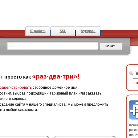
IT-работа
SSL
Аукцион
W
«раз-два-три»!
т просто как
зарегистрировать
свободное доменное имя.
остинг, выбрав подходящий тарифный план или заказать
енного сервера.
оздание сайта у нашего специалиста. Мы можем предложить
йта любой сложности.
пода
регис
шанс