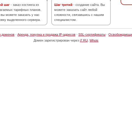
ой шаг
- заказ хостинга из
Шаг третий
- создание сайта. Вы
агаемых тарифных планов.
можете заказать сайт любой
 вы можете заказать у нас
сложности, связавшись с нашим
овку выделенного сервера.
специалистом.
я доменов
·
Аренда, покупка и продажа IP-адресов
·
SSL-сертификаты
·
Освобождающи
Домен зарегистрирован через
i7.RU
.
Whois