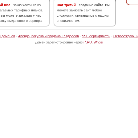
ой шаг
- заказ хостинга из
Шаг третий
- создание сайта. Вы
агаемых тарифных планов.
можете заказать сайт любой
 вы можете заказать у нас
сложности, связавшись с нашим
овку выделенного сервера.
специалистом.
я доменов
·
Аренда, покупка и продажа IP-адресов
·
SSL-сертификаты
·
Освобождающи
Домен зарегистрирован через
i7.RU
.
Whois