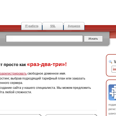
IT-работа
SSL
Аукцион
W
«раз-два-три»!
т просто как
зарегистрировать
свободное доменное имя.
остинг, выбрав подходящий тарифный план или заказать
енного сервера.
оздание сайта у нашего специалиста. Мы можем предложить
йта любой сложности.
пода
регис
шанс