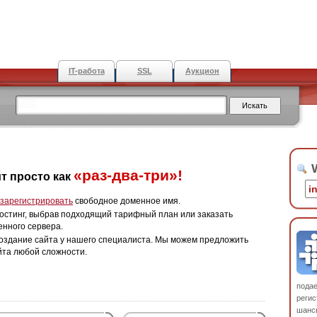
IT-работа
SSL
Аукцион
W
«раз-два-три»!
т просто как
зарегистрировать
свободное доменное имя.
остинг, выбрав подходящий тарифный план или заказать
енного сервера.
оздание сайта у нашего специалиста. Мы можем предложить
йта любой сложности.
пода
регис
шанс