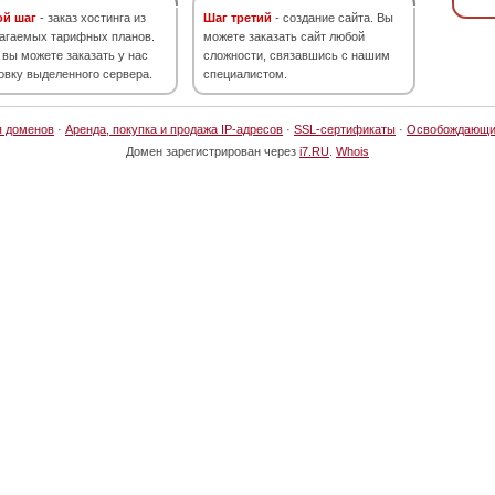
ой шаг
- заказ хостинга из
Шаг третий
- создание сайта. Вы
агаемых тарифных планов.
можете заказать сайт любой
 вы можете заказать у нас
сложности, связавшись с нашим
овку выделенного сервера.
специалистом.
я доменов
·
Аренда, покупка и продажа IP-адресов
·
SSL-сертификаты
·
Освобождающи
Домен зарегистрирован через
i7.RU
.
Whois